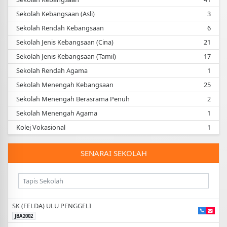
Sekolah Kebangsaan (Asli)
3
November
BENGKEL PENGURUSAN JU UNIT
BIMBINGAN KAUNSELING 3/2026
19
Sekolah Rendah Kebangsaan
6
PKG BANDAR KLUANG
Sekolah Jenis Kebangsaan (Cina)
21
Sekolah Jenis Kebangsaan (Tamil)
17
November
PROGRAM LANJUTAN PEMBANGUNAN
PROFESIONALISME KEPIMPINAN AHLI
Sekolah Rendah Agama
1
19
AKRAB FASA 3
DEWAN SEMARAK
Sekolah Menengah Kebangsaan
25
Sekolah Menengah Berasrama Penuh
2
November
MESYUARAT SRO BIL.2/2026
Sekolah Menengah Agama
1
16
DEWAM SEMARAK
Kolej Vokasional
1
November
PERHIMPUNAN PROFESIONAL
SENARAI SEKOLAH
BIL.4/2026 - SP
11
DEWAM SEMARAK
November
BENGKEL SEMAKAN TUNTUTAN
PETUGAS UBBI SOM 2026
06
SK (FELDA) ULU PENGGELI
PKG KLUANG TIMUR
JBA2002