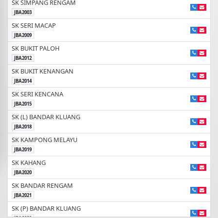
SK SIMPANG RENGAM
November
MESYUARAT PENGURUSAN PPD
JBA2003
BIL.4/2026
06
SK SERI MACAP
DEWAM SEMARAK
JBA2009
SK BUKIT PALOH
November
BENGKEL SKPM
JBA2012
05
DEWAN SEMARAK, PPD KLUANG
SK BUKIT KENANGAN
JBA2014
SK SERI KENCANA
November
MESYUARAT ASRAMA 3/2026
JBA2015
04
BILIK MESYUARAT SMK SIMPANG RENGGAM
SK (L) BANDAR KLUANG
JBA2018
November
SK KAMPONG MELAYU
BENGKEL SKPM
04
JBA2019
DEWAN SEMARAK, PPD KLUANG
SK KAHANG
JBA2020
November
TAKLIMAT PENGURUSAN
SK BANDAR RENGAM
PENGENDALIAN DAN KESELAMATAN
03
JBA2021
PEPERIKSAAN SPM 2026 BERSMA
PKG KLUANG TIMUR
TIMBALAN KETUA PENGAWAS
SK (P) BANDAR KLUANG
PERINGKAT DAERAH