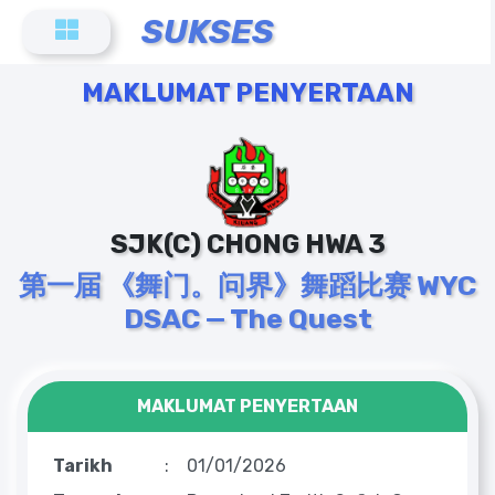
SUKSES
MAKLUMAT PENYERTAAN
SJK(C) CHONG HWA 3
第一届 《舞门。问界》舞蹈比赛 WYC
DSAC — The Quest
MAKLUMAT PENYERTAAN
Tarikh
:
01/01/2026