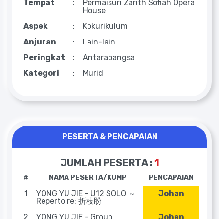
Tempat
:
Permaisuri Zarith Sofiah Opera
House
Aspek
:
Kokurikulum
Anjuran
:
Lain-lain
Peringkat
:
Antarabangsa
Kategori
:
Murid
PESERTA & PENCAPAIAN
JUMLAH PESERTA :
1
#
NAMA PESERTA/KUMP
PENCAPAIAN
1
YONG YU JIE - U12 SOLO ～
Johan
Repertoire: 折枝盼
2
YONG YU JIE - Group
Johan