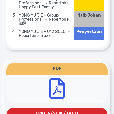
Professional ～ Repertoire:
Happy Feet Family
3
YONG YU JIE - Group
Naib Johan
Professional ～ Repertoire:
溯跃
4
YONG YU JIE - U12 SOLO ～
Penyertaan
Repertoire: Buzz
PDF
EVIDEN/SIJIL/TROFI