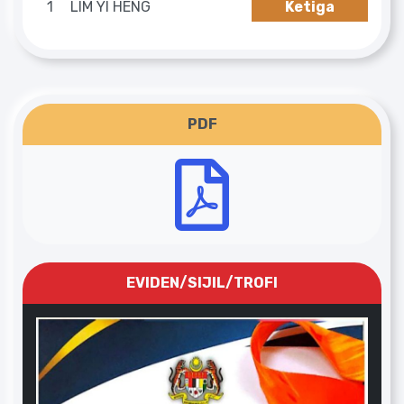
1
LIM YI HENG
Ketiga
PDF
EVIDEN/SIJIL/TROFI